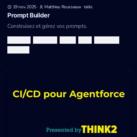
19 nov. 2025
·
Matthieu Rousseaux
·
talks
Prompt Builder
Construisez et gérez vos prompts.
salesforce
agentforce
think2
talks
community
devgroup