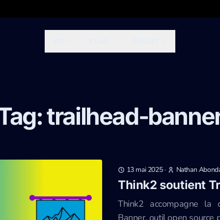
WE
PLAY
SMART
Tag: trailhead-banne
13 mai 2025
·
Nathan Abond
Think2 soutient T
Think2 accompagne la c
Banner, outil open source 