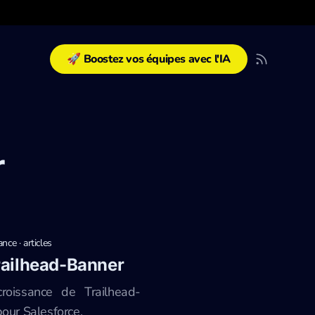
🚀 Boostez vos équipes avec l'IA
r
ance
·
articles
railhead-Banner
roissance de Trailhead-
pour Salesforce.