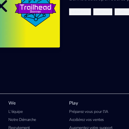
salesforce
trailhead
trailh
We
Play
L'équipe
Préparez vous pour l'IA
Notre Démarche
Accélérez vos ventes
Recrutement
Augmentez votre support