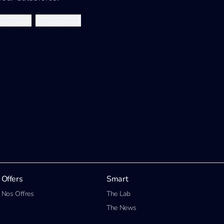
ead-banner
open-source
Offers
Smart
Nos Offres
The Lab
The News